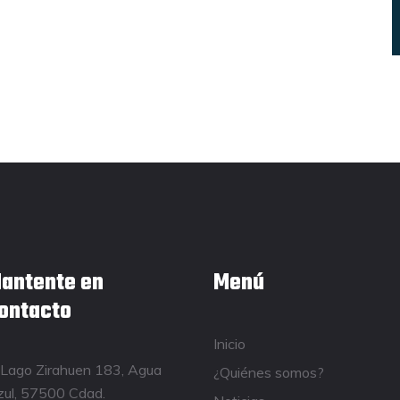
antente en
Menú
ontacto
Inicio
Lago Zirahuen 183, Agua
¿Quiénes somos?
ul, 57500 Cdad.