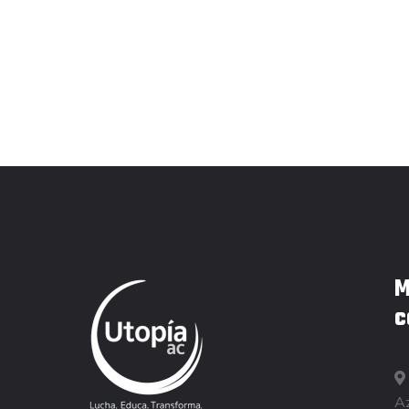
M
c
Az