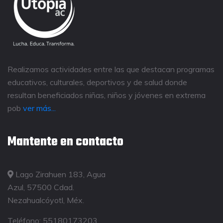
Realizamos actividades entre las que destacan programas
educativos, culturales, deportivos y de salud donde
resultan beneficiados niñas, niños y jóvenes en extrema
pob
ver más...
Mantente en contacto
Lago Zirahuen 183, Agua
Azul, 57500 Cdad.
Nezahualcóyotl, Méx.
Teléfono:
55180173203