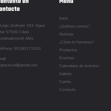
antente en
Menú
ontacto
Inicio
Lago Zirahuen 183, Agua
¿Quiénes somos?
ul, 57500 Cdad.
Noticias
zahualcóyotl, Méx.
¿Cómo lo hacemos?
léfono:
55180173203
Productos
Eventos
ail:
opia.acivil@gmail.com
Calendario de eventos
Galería
Carrito
Contacto