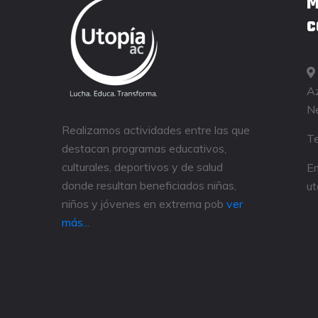
M
c
Az
Ne
Realizamos actividades entre las que
Te
destacan programas educativos,
culturales, deportivos y de salud
Em
donde resultan beneficiados niñas,
ut
niños y jóvenes en extrema pob
ver
más...